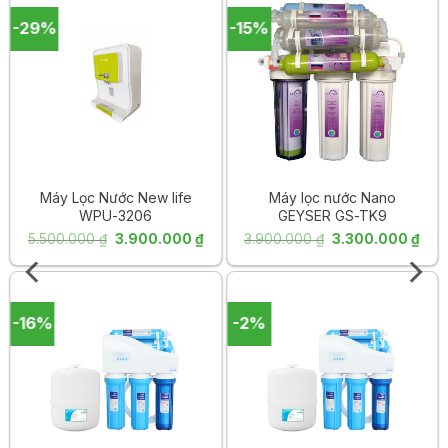
-29%
-15%
Máy Lọc Nước New life
Máy lọc nước Nano
WPU-3206
GEYSER GS-TK9
á
Giá
Giá
Giá
Giá
5.500.000
₫
3.900.000
₫
3.900.000
₫
3.300.000
₫
ện
gốc
hiện
gốc
hiện
là:
tại
là:
tại
5.500.000 ₫.
là:
3.900.000 ₫.
là:
-16%
-2%
790.000 ₫.
3.900.000 ₫.
3.30