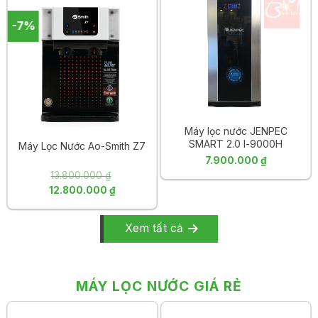
12.880.000 ₫.
là:
-7%
11.590.000 ₫.
Máy lọc nước JENPEC
SMART 2.0 I-9000H
Máy Lọc Nước Ao-Smith Z7
7.900.000
₫
13.800.000
₫
Giá
Giá
12.800.000
₫
gốc
hiện
là:
tại
Xem tất cả
13.800.000 ₫.
là:
12.800.000 ₫.
MÁY LỌC NƯỚC GIÁ RẺ