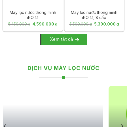
Máy lọc nước thông minh
Máy lọc nước thông minh
iRO 1.1
iRO 1.1, 8 cấp
iá
Giá
Giá
Giá
Giá
5.450.000
₫
4.590.000
₫
5.500.000
₫
5.390.000
₫
ện
gốc
hiện
gốc
hiện
i
là:
tại
là:
tại
Xem tất cả
:
5.450.000 ₫.
là:
5.500.000 ₫.
là:
950.000 ₫.
4.590.000 ₫.
5.39
DỊCH VỤ MÁY LỌC NƯỚC