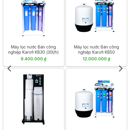
Máy lọc nước Bán công
Máy lọc nước Bán công
nghiệp Karofi KB30 (30l/h)
nghiệp Karofi KB50
(50lit/gio)
9.400.000
₫
12.000.000
₫