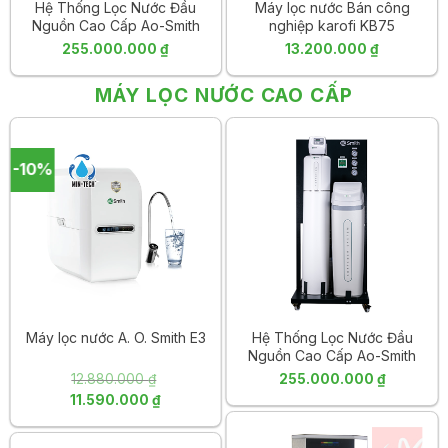
Hệ Thống Lọc Nước Đầu
Máy lọc nước Bán công
Nguồn Cao Cấp Ao-Smith
nghiệp karofi KB75
LS03U
255.000.000
₫
13.200.000
₫
MÁY LỌC NƯỚC CAO CẤP
-10%
Máy lọc nước A. O. Smith E3
Hệ Thống Lọc Nước Đầu
Nguồn Cao Cấp Ao-Smith
LS03U
12.880.000
₫
255.000.000
₫
Giá
Giá
11.590.000
₫
gốc
hiện
là:
tại