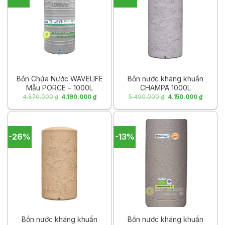
Bồn Chứa Nước WAVELIFE
Bồn nước kháng khuẩn
Mẫu PORCE – 1000L
CHAMPA 1000L
Giá
Giá
Giá
Giá
4.870.000
₫
4.190.000
₫
5.490.000
₫
4.150.000
₫
gốc
hiện
gốc
hiện
là:
tại
là:
tại
4.870.000 ₫.
là:
5.490.000 ₫.
là:
4.190.000 ₫.
4.150.0
-26%
-13%
Bồn nước kháng khuẩn
Bồn nước kháng khuẩn