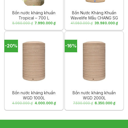
Bồn nước kháng khuẩn
Bồn Nước Kháng Khuẩn
Tropical – 700 L
Wavelife Mẫu CHANG SG
5000L
Giá
Giá
Giá
Giá
8.960.000
₫
7.990.000
₫
41.980.000
₫
39.980.000
₫
gốc
hiện
gốc
hiện
là:
tại
là:
tại
8.960.000 ₫.
là:
41.980.000 ₫.
là:
7.990.000 ₫.
39.98
-20%
-16%
Bồn nước kháng khuẩn
Bồn nước kháng khuẩn
WGD 1000L
WGD 2000L
Giá
Giá
Giá
Giá
4.990.000
₫
4.000.000
₫
7.590.000
₫
6.350.000
₫
gốc
hiện
gốc
hiện
là:
tại
là:
tại
4.990.000 ₫.
là:
7.590.000 ₫.
là:
4.000.000 ₫.
6.350.0