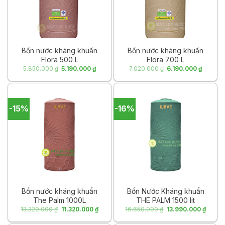
Bồn nước kháng khuẩn
Bồn nước kháng khuẩn
Flora 500 L
Flora 700 L
Giá
Giá
Giá
Giá
5.850.000
₫
5.190.000
₫
7.020.000
₫
6.190.000
₫
gốc
hiện
gốc
hiện
là:
tại
là:
tại
5.850.000 ₫.
là:
7.020.000 ₫.
là:
5.190.000 ₫.
6.190.0
-15%
-16%
Bồn nước kháng khuẩn
Bồn Nước Kháng khuẩn
The Palm 1000L
THE PALM 1500 lit
Giá
Giá
Giá
Giá
13.320.000
₫
11.320.000
₫
16.650.000
₫
13.990.000
₫
gốc
hiện
gốc
hiện
là:
tại
là:
tại