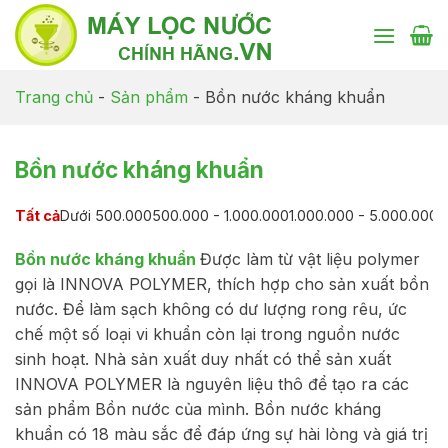
Chuyển
đến
nội
dung
Trang chủ
-
Sản phẩm
-
Bồn nước kháng khuẩn
Bồn nước kháng khuẩn
Tất cả
Dưới 500.000
500.000 - 1.000.000
1.000.000 - 5.000.000
5
Bồn nước kháng khuẩn
Được làm từ vật liệu polymer
gọi là INNOVA POLYMER, thích hợp cho sản xuất bồn
nước. Để làm sạch không có dư lượng rong rêu, ức
chế một số loại vi khuẩn còn lại trong nguồn nước
sinh hoạt. Nhà sản xuất duy nhất có thể sản xuất
INNOVA POLYMER là nguyên liệu thô để tạo ra các
sản phẩm Bồn nước của mình. Bồn nước kháng
khuẩn có 18 màu sắc để đáp ứng sự hài lòng và giá trị