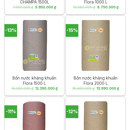
CHAMPA 1500L
Flora 1000 L
Giá
Giá
Giá
Giá
7.990.000
₫
5.950.000
₫
10.080.000
₫
8.750.000
₫
gốc
hiện
gốc
hiện
là:
tại
là:
tại
7.990.000 ₫.
là:
10.080.000 ₫.
là:
5.950.000 ₫.
8.750.
-13%
-15%
Bồn nước kháng khuẩn
Bồn nước kháng khuẩn
Flora 1500 L
Flora 2000 L
Giá
Giá
Giá
Giá
14.300.000
₫
12.390.000
₫
16.400.000
₫
13.990.000
₫
gốc
hiện
gốc
hiện
là:
tại
là:
tại
14.300.000 ₫.
là:
16.400.000 ₫.
là:
12.390.000 ₫.
13.990
-11%
-12%