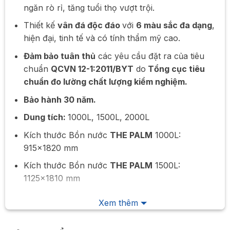
ngăn rò rỉ, tăng tuổi thọ vượt trội.
Thiết kế
vân đá độc đáo
với
6 màu sắc đa dạng
,
hiện đại, tinh tế và có tính thẩm mỹ cao.
Đảm bảo tuân thủ
các yêu cầu đặt ra của tiêu
chuẩn
QCVN 12-1:2011/BYT
do
Tổng cục tiêu
chuẩn đo lường chất lượng kiểm nghiệm.
Bảo hành 30 năm.
Dung tích:
1000L, 1500L, 2000L
Kích thước Bồn nước
THE PALM
1000L:
915×1820 mm
Kích thước Bồn nước
THE PALM
1500L:
1125×1810 mm
Kích thước Bồn nước
THE PALM
2000L:
Xem thêm
1220×2020 mm