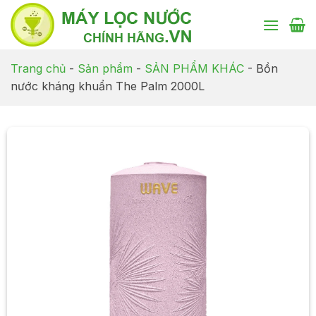
Chuyển
đến
nội
dung
Trang chủ
-
Sản phẩm
-
SẢN PHẨM KHÁC
-
Bồn
nước kháng khuẩn The Palm 2000L