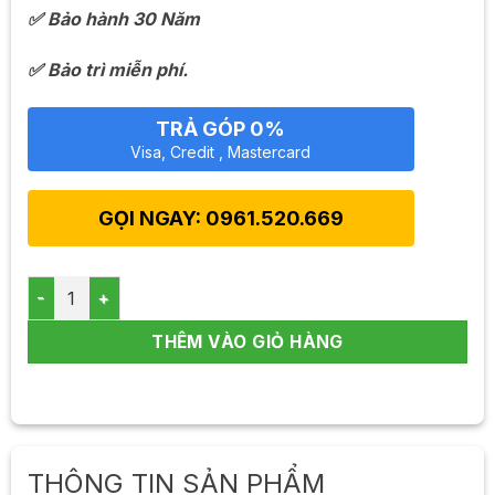
✅ Bảo hành 30 Năm
✅ Bảo trì miễn phí.
TRẢ GÓP 0%
Visa, Credit , Mastercard
GỌI NGAY: 0961.520.669
Bồn nước kháng khuẩn The Palm 2000L số lượng
THÊM VÀO GIỎ HÀNG
THÔNG TIN SẢN PHẨM