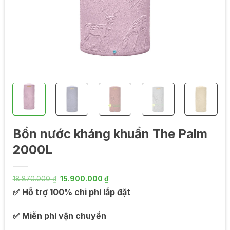
Bồn nước kháng khuẩn The Palm
2000L
Giá
Giá
18.870.000
₫
15.900.000
₫
gốc
hiện
✅ Hỗ trợ 100% chi phí lắp đặt
là:
tại
18.870.000 ₫.
là:
15.900.000 ₫.
✅ Miễn phí vận chuyển