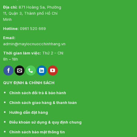
phù hợp với việc chứa nước sinh hoạt cho hộ gia
Địa chỉ:
871 Hoàng Sa, Phường
đình, toà nhà văn phòng, nhà hàng, khách sạn…
11, Quận 3, Thành phố Hồ Chí
Minh
Hotline:
0961 520 669
Email:
admin@maylocnuocchinhhang.vn
Thời gian làm việc:
Thứ 2 – CN:
8h – 18h
QUY ĐỊNH & CHÍNH SÁCH
Chính sách đổi trả & bảo hành
Chính sách giao hàng & thanh toán
LỢI ÍCH KHI SỬ DỤNG BỒN NƯỚC KHÁNG
Hướng dẫn đặt hàng
KHUẨN THE PALM CỦA WAVELIFE
Điều khoản sử dụng & quy định chung
✅
Công Nghệ Kháng Khuẩn Zeomic Từ
Nhật Bản – Bảo Vệ Sức Khỏe Gia Đình
Chính sách bảo mật thông tin