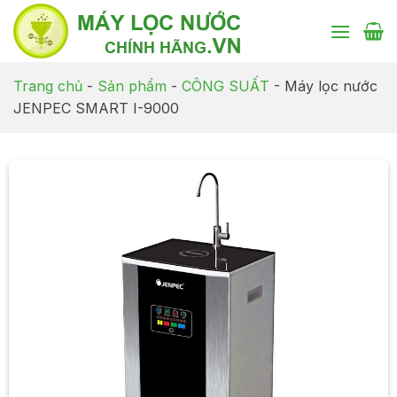
Chuyển
đến
nội
dung
Trang chủ
-
Sản phẩm
-
CÔNG SUẤT
-
Máy lọc nước
JENPEC SMART I-9000