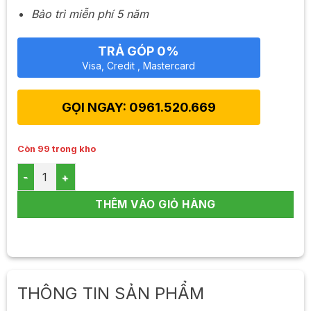
Bảo trì miễn phí 5 năm
TRẢ GÓP 0%
Visa, Credit , Mastercard
GỌI NGAY: 0961.520.669
Còn 99 trong kho
Máy lọc nước JENPEC SMART I-9000 số lượng
THÊM VÀO GIỎ HÀNG
THÔNG TIN SẢN PHẨM