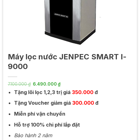
Máy lọc nước JENPEC SMART I-
9000
Giá
Giá
7.100.000
₫
6.490.000
₫
gốc
hiện
Tặng lõi lọc 1,2,3 trị giá
350.000
đ
là:
tại
7.100.000 ₫.
là:
6.490.000 ₫.
Tặng Voucher giảm giá
300.000
đ
Miễn phí vận chuyển
Hỗ trợ 100% chi phí lắp đặt
Bảo hành 2 năm