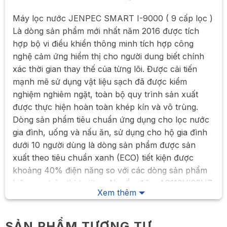
Máy lọc nước JENPEC SMART I-9000 ( 9 cấp lọc )
Là dòng sản phẩm mới nhất năm 2016 được tích
hợp bộ vi điều khiển thông minh tích hợp công
nghệ cảm ứng hiểm thị cho người dung biết chính
xác thời gian thay thế của từng lõi. Được cải tiến
mạnh mẽ sử dụng vật liệu sạch đã được kiểm
nghiệm nghiêm ngặt, toàn bộ quy trình sản xuất
được thực hiện hoàn toàn khép kín và vô trùng.
Dòng sản phẩm tiêu chuẩn ứng dụng cho lọc nước
gia đình, uống và nấu ăn, sử dụng cho hộ gia đình
dưới 10 người dùng là dòng sản phẩm được sản
xuất theo tiêu chuẩn xanh (ECO) tiết kiện được
khoảng 40% điện năng so với các dòng sản phẩm
hiện nay trên thị trường, Nguồn điện: AC110V/60HZ
Xem thêm
Điện thế sử dụng: DC24V/1.2A ( khoảng 5 số
điện/tháng trung bình đối với hộ gia đình )
SẢN PHẨM TƯƠNG TỰ