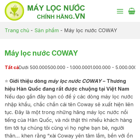
Chuyển
đến
nội
dung
Trang chủ
-
Sản phẩm
-
Máy lọc nước COWAY
Máy lọc nước COWAY
Tất cả
Dưới 500.000
500.000 - 1.000.000
1.000.000 - 5.000.000
5
⭐
Giới thiệu dòng
máy lọc nước COWAY
– Thương
hiệu Hàn Quốc đang rất được chuộng tại Việt Nam
Nếu dạo gần đây bạn có để ý các dòng máy lọc nước
nhập khẩu, chắc chắn cái tên Coway sẽ xuất hiện liên
tục. Đây là một trong những hãng máy lọc nước nổi
tiếng của Hàn Quốc, và nói thật thì nhiều khách hàng
tìm tới tụi chúng tôi cũng vì họ nghe bạn bè, người
thân… khen rằng “xài Coway yên tâm lắm, bền với ổn