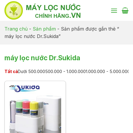
Chuyển
đến
nội
dung
Trang chủ
-
Sản phẩm
-
Sản phẩm được gắn thẻ “
máy lọc nước Dr.Sukida”
máy lọc nước Dr.Sukida
Tất cả
Dưới 500.000
500.000 - 1.000.000
1.000.000 - 5.000.000
5