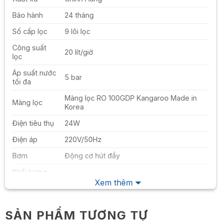
Bảo hành
24 tháng
Số cấp lọc
9 lõi lọc
Công suất
20 lít/giờ
lọc
Áp suất nước
5 bar
tối đa
Màng lọc RO 100GDP Kangaroo Made in
Màng lọc
Korea
Điện tiêu thụ
24W
Điện áp
220V/50Hz
Bơm
Động cơ hút đẩy
Khối lượng
15 kg
sản phẩm
Xem thêm
Khối lượng
16kg
đóng gói
SẢN PHẨM TƯƠNG TỰ