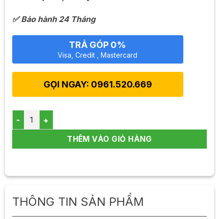
✅ Bảo hành 24 Tháng
TRẢ GÓP 0%
Visa, Credit , Mastercard
GỌI NGAY: 0961.520.669
Máy lọc nước Kangaroo Hydrogen KG100ESGUS9 số lượn
THÊM VÀO GIỎ HÀNG
THÔNG TIN SẢN PHẨM