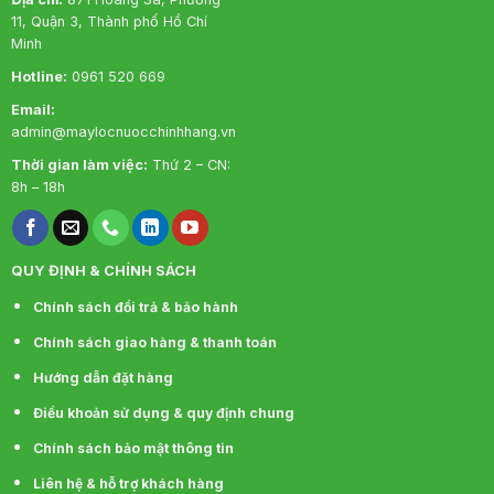
không chỉ giúp tiết kiệm diện tích mà còn mang lại
11, Quận 3, Thành phố Hồ Chí
sự gọn gàng, sạch sẽ cho không gian sống của gia
Minh
đình bạn.
Hotline:
0961 520 669
Email:
admin@maylocnuocchinhhang.vn
Thời gian làm việc:
Thứ 2 – CN:
8h – 18h
QUY ĐỊNH & CHÍNH SÁCH
Chính sách đổi trả & bảo hành
Công suất lọc vượt trội 18 lít/ giờ
Chính sách giao hàng & thanh toán
Với công suất lọc lên đến 18 lít/ giờ, KG100ESGUS9
Hướng dẫn đặt hàng
đáp ứng tốt nhu cầu sử dụng nước sạch cho 4 – 6
Điều khoản sử dụng & quy định chung
người trong gia đình. Bạn có thể yên tâm rằng máy
sẽ cung cấp đủ nước cho mọi hoạt động hàng
Chính sách bảo mật thông tin
ngày, từ nấu ăn, uống nước đến các nhu cầu sinh
Liên hệ & hỗ trợ khách hàng