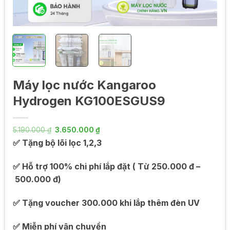
Máy lọc nước Kangaroo
Hydrogen KG100ESGUS9
Giá
Giá
5.190.000
₫
3.650.000
₫
gốc
hiện
✅ Tặng bộ lõi lọc 1,2,3
là:
tại
5.190.000 ₫.
là:
3.650.000 ₫.
✅
Hỗ trợ 100% chi phí lắp đặt ( Từ 250.000 đ –
500.000 đ)
✅ Tặng voucher 300.000 khi lắp thêm đèn UV
✅ Miễn phí vận chuyển