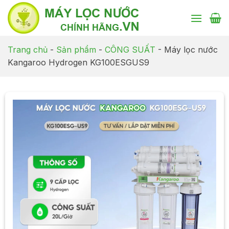
Chuyển
đến
nội
dung
Trang chủ
-
Sản phẩm
-
CÔNG SUẤT
-
Máy lọc nước
Kangaroo Hydrogen KG100ESGUS9