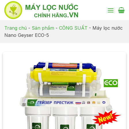
Chuyển
đến
nội
dung
Trang chủ
-
Sản phẩm
-
CÔNG SUẤT
-
Máy lọc nước
Nano Geyser ECO-5