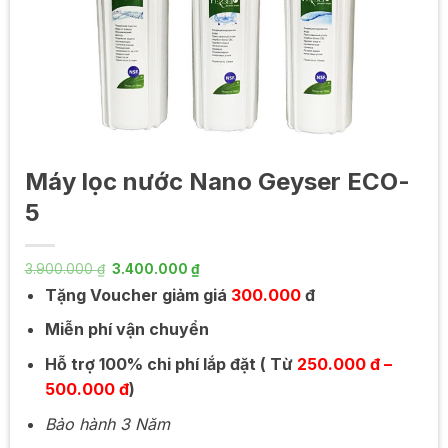
Máy lọc nước Nano Geyser ECO-
5
Giá
Giá
3.900.000
₫
3.400.000
₫
gốc
hiện
Tặng Voucher giảm giá
300.000
đ
là:
tại
3.900.000 ₫.
là:
3.400.000 ₫.
Miễn phí vận chuyển
Hỗ trợ 100% chi phí lắp đặt ( Từ
250.000 đ –
500.000 đ
)
Bảo hành 3 Năm