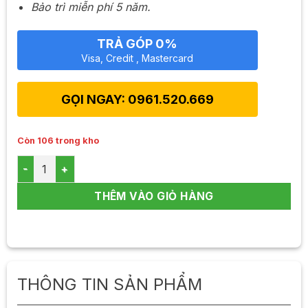
Bảo trì miễn phí 5 năm.
TRẢ GÓP 0%
Visa, Credit , Mastercard
GỌI NGAY: 0961.520.669
Còn 106 trong kho
Máy lọc nước Nano Geyser ECO-5 số lượng
THÊM VÀO GIỎ HÀNG
THÔNG TIN SẢN PHẨM