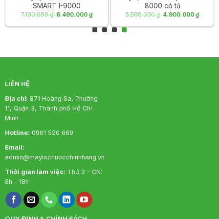
nước tinh khiết và nguyên khoáng.
SMART I-9000
8000 có tủ
Giá
Giá
Giá
Giá
7.100.000
₫
6.490.000
₫
5.500.000
₫
4.900.000
₫
gốc
hiện
gốc
hiện
là:
tại
là:
tại
7.100.000 ₫.
là:
5.500.000 ₫.
là:
0.000 ₫.
6.490.000 ₫.
4.900.
LIÊN HỆ
Địa chỉ:
871 Hoàng Sa, Phường
11, Quận 3, Thành phố Hồ Chí
Minh
Hotline:
0961 520 669
Email:
admin@maylocnuocchinhhang.vn
Thời gian làm việc:
Thứ 2 – CN:
8h – 18h
QUY ĐỊNH & CHÍNH SÁCH