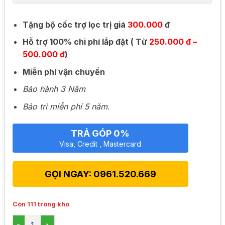
Tặng bộ cốc trợ lọc trị giá
300.000
đ
Hỗ trợ 100% chi phí lắp đặt ( Từ
250.000 đ –
500.000 đ
)
Miễn phí vận chuyển
Bảo hành 3 Năm
Bảo trì miễn phí 5 năm.
TRẢ GÓP 0%
Visa, Credit , Mastercard
GỌI NGAY: 0961.520.669
Còn 111 trong kho
Máy lọc nước Nanosky white - Màu trắng số lượng