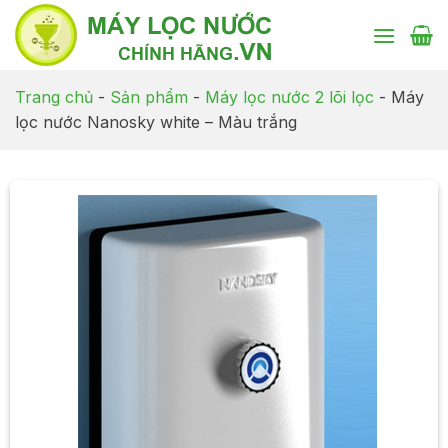
Chuyển
đến
nội
dung
Trang chủ
-
Sản phẩm
-
Máy lọc nước 2 lõi lọc
-
Máy
lọc nước Nanosky white – Màu trắng