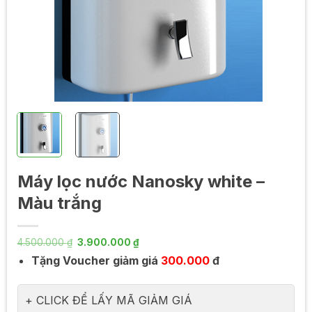
Máy lọc nước Nanosky white –
Màu trắng
Giá
Giá
4.500.000
₫
3.900.000
₫
gốc
hiện
Tặng Voucher giảm giá
300.000
đ
là:
tại
4.500.000 ₫.
là:
3.900.000 ₫.
CLICK ĐỂ LẤY MÃ GIẢM GIÁ