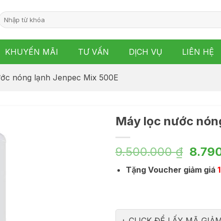
Tìm
kiếm:
KHUYẾN MÃI
TƯ VẤN
DỊCH VỤ
LIÊN HỆ
ước nóng lạnh Jenpec Mix 500E
Máy lọc nước nón
Giá
9.500.000
₫
8.79
gốc
Tặng Voucher giảm giá
là:
9.500
CLICK ĐỂ LẤY MÃ GIẢM