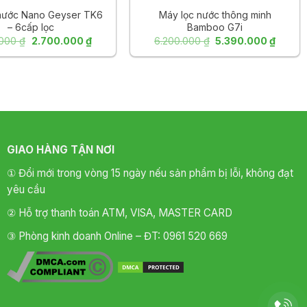
uốc trừ
nước Nano Geyser TK6
Máy lọc nước thông minh
– 6cấp lọc
Bamboo G7i
Giá
Giá
Giá
Giá
.000
₫
2.700.000
₫
6.200.000
₫
5.390.000
₫
gốc
hiện
gốc
hiện
là:
tại
là:
tại
2.900.000 ₫.
là:
6.200.000 ₫.
là:
2.700.000 ₫.
5.390.
GIAO HÀNG TẬN NƠI
òa tan trong
 khỏe con
① Đổi mới trong vòng 15 ngày nếu sản phẩm bị lỗi, không đạt
 thống lọc.
yêu cầu
② Hỗ trợ thanh toán ATM, VISA, MASTER CARD
③ Phòng kinh doanh Online – ĐT: 0961 520 669