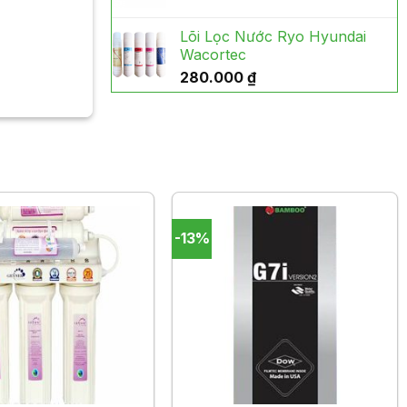
gốc
hiện
6.500.
là:
tại
Lõi Lọc Nước Ryo Hyundai
6.020.000 ₫.
là:
Wacortec
5.290.
280.000
₫
t rắn
-13%