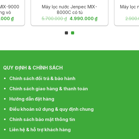
ác tạp chất được tiết ra từ dầu mỏ, clo, kim loại nặng, th
 MIX-9000
Máy lọc nước Jenpec MIX-
Máy lọc 
ng vỏ
8000C có tủ
ốt được hòa tan trong nước.
Giá
Giá
Giá
.000
₫
5.700.000
₫
4.990.000
₫
2.900
hiện
gốc
hiện
ước bẩn, sạch.
tại
là:
tại
000 ₫.
là:
5.700.000 ₫.
là:
5.790.000 ₫.
4.990.000 ₫.
QUY ĐỊNH & CHÍNH SÁCH
oại vi rút, vi khuẩn có trong nước và tất cả các tạp chất h
 siêu lọc khử toàn bộ các độc tố, các chất có hại cho sức
Chính sách đổi trả & bảo hành
lành và bổ dưỡng với nhiều khoáng chất được giữ lại qua hệ
Chính sách giao hàng & thanh toán
Hướng dẫn đặt hàng
nước bẩn, sạch.
Điều khoản sử dụng & quy định chung
Chính sách bảo mật thông tin
Liên hệ & hỗ trợ khách hàng