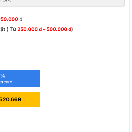
50.000
đ
đặt ( Từ
250.000 đ – 500.000 đ
)
0%
tercard
.520.669
ec Mix 500E số lượng