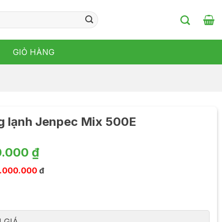
GIỎ HÀNG
g lạnh Jenpec Mix 500E
Giá
0.000
₫
hiện
1.000.000
đ
tại
.000 ₫.
là:
8.790.000 ₫.
 GIÁ