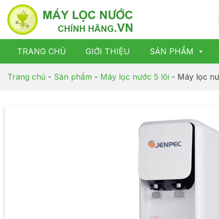
Chuyển
đến
nội
dung
TRANG CHỦ
GIỚI THIỆU
SẢN PHẨM
Trang chủ
-
Sản phẩm
-
Máy lọc nước 5 lõi
-
Máy lọc n