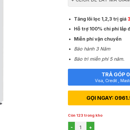
Tăng lõi lọc 1,2,3 trị giá
3
Hỗ trợ 100% chi phí lắp 
Miễn phí vận chuyển
Bảo hành 3 Năm
Bảo trì miễn phí 5 năm.
TRẢ GÓP 
Visa, Credit , Mas
GỌI NGAY: 0961
Còn 123 trong kho
Máy lọc nước nóng lạnh Jenp