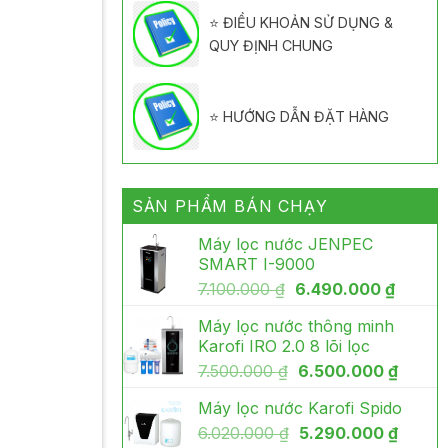
⭐ ĐIỀU KHOẢN SỬ DỤNG &
QUY ĐỊNH CHUNG
⭐ HƯỚNG DẪN ĐẶT HÀNG
SẢN PHẨM BÁN CHẠY
Máy lọc nước JENPEC
SMART I-9000
Giá
Giá
7.100.000
₫
6.490.000
₫
gốc
hiện
Máy lọc nước thông minh
là:
tại
Karofi IRO 2.0 8 lõi lọc
7.100.000 ₫.
là:
Giá
Giá
7.500.000
₫
6.500.000
₫
6.490.
gốc
hiện
Máy lọc nước Karofi Spido
là:
tại
Giá
Giá
6.020.000
₫
7.500.000 ₫.
5.290.000
₫
là: