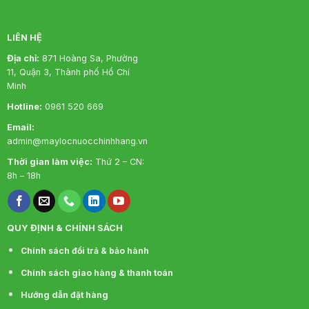
Ưu điểm vượt trội:
LIÊN HỆ
Tích hợp bộ vi mạch thông minh tự động báo
thay lõi, tự động sục rửa màng RO
Địa chỉ:
871 Hoàng Sa, Phường
11, Quận 3, Thành phố Hồ Chí
Loại bỏ hoàn toàn Asen, Amip ăn não
Minh
Nước đầu ra đảm bảo chất lượng tiêu chuẩn cao
Hotline:
0961 520 669
nhất về nước uống tinh khiết
Email:
admin@maylocnuocchinhhang.vn
Chữ dập nổi tiêu chuẩn
Thời gian làm việc:
Thứ 2 – CN:
Đặc biệt TEM CHỐNG HÀNG GIẢ
8h – 18h
QUY ĐỊNH & CHÍNH SÁCH
Chính sách đổi trả & bảo hành
Chính sách giao hàng & thanh toán
Hướng dẫn đặt hàng