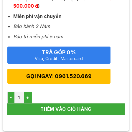
500.000 đ
)
Miễn phí vận chuyển
Bảo hành 2 Năm
Bảo trì miễn phí 5 năm.
TRẢ GÓP 0%
Visa, Credit , Mastercard
GỌI NGAY: 0961.520.669
Máy lọc nước Karofi thông minh 6 lõi sRO6 số lượng
THÊM VÀO GIỎ HÀNG