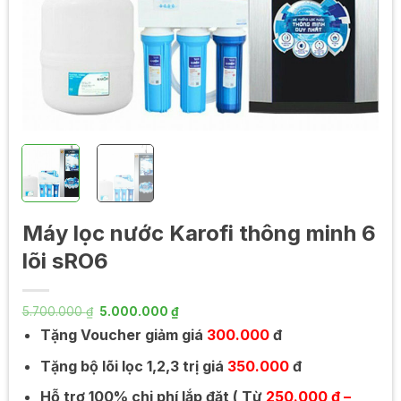
Máy lọc nước Karofi thông minh 6
lõi sRO6
Giá
Giá
5.700.000
₫
5.000.000
₫
gốc
hiện
Tặng Voucher giảm giá
300.000
đ
là:
tại
5.700.000 ₫.
là:
5.000.000 ₫.
Tặng bộ lõi lọc 1,2,3 trị giá
350.000
đ
Hỗ trợ 100% chi phí lắp đặt ( Từ
250.000 đ –