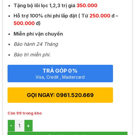
Tặng bộ lõi lọc 1,2,3 trị giá
350.000
Hỗ trợ 100% chi phí lắp đặt ( Từ
250.000
đ –
500.000
đ)
Miễn phí vận chuyển
Bảo hành 24 Tháng
Bảo trì miễn phí.
TRẢ GÓP 0%
Visa, Credit , Mastercard
GỌI NGAY: 0961.520.669
Còn 99 trong kho
MÁY LỌC NƯỚC TAKA R.O-B2 số lượng