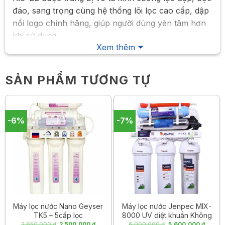
đáo, sang trọng cùng hệ thống lõi lọc cao cấp, dập
nổi logo chính hãng, giúp người dùng yên tâm hơn
khi sử dụng.
Xem thêm
SẢN PHẨM TƯƠNG TỰ
-6%
-7%
Máy lọc nước Nano Geyser
Máy lọc nước Jenpec MIX-
TK5 – 5cấp lọc
8000 UV diệt khuẩn Không
vỏ
Giá
Giá
Giá
Giá
2.650.000
₫
2.500.000
₫
6.000.000
₫
5.600.000
₫