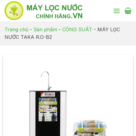
Chuyển
đến
nội
dung
Trang chủ
-
Sản phẩm
-
CÔNG SUẤT
-
MÁY LỌC
NƯỚC TAKA R.O-B2