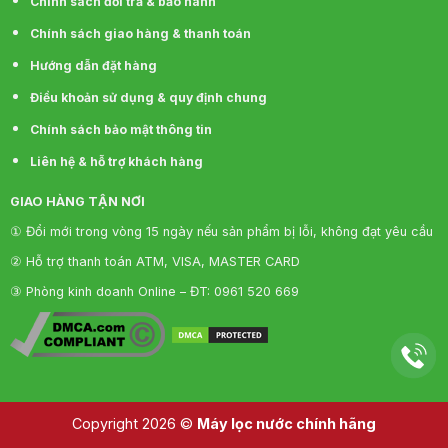
Chính sách đổi trả & bảo hành
+ Van sục rửa màng R.O giúp nâng cao tuổi thọ cho
Chính sách giao hàng & thanh toán
màng R.O
Hướng dẫn đặt hàng
+ Màng R.O được sản xuất tại Mỹ ngăn chặn và loại
Điều khoản sử dụng & quy định chung
bỏ tạp chất vi khuẩn, siêu vi khuẩn, vi rút, Amip,
Chính sách bảo mật thông tin
Asen, kim loại nặng, hóa chất, chất hữu cơ…làm
cho nước trở nên tinh khiết hơn.
Liên hệ & hỗ trợ khách hàng
GIAO HÀNG TẬN NƠI
+ Lõi NANO SILVER diệt khuẩn tạo vị, tạo chút
① Đổi mới trong vòng 15 ngày nếu sản phẩm bị lỗi, không đạt yêu cầu
khoáng nhẹ
② Hỗ trợ thanh toán ATM, VISA, MASTER CARD
+ Cấp lọc bổ sung bao gồm:
③ Phòng kinh doanh Online – ĐT: 0961 520 669
Lõi hồng ngoại làm tăng oxy hoà tan trong nước,
chống lão hoá và ngăn ngừa khô da.
Lõi Maifan giúp bổ sung các tính chất từ thiên nhiên
cho nước, khoáng chất rất có lợi cho sức khoẻ.
Copyright 2026 ©
Máy lọc nước chính hãng
Lõi Alkaline làm trung hoà axit dư thừa, nâng độ